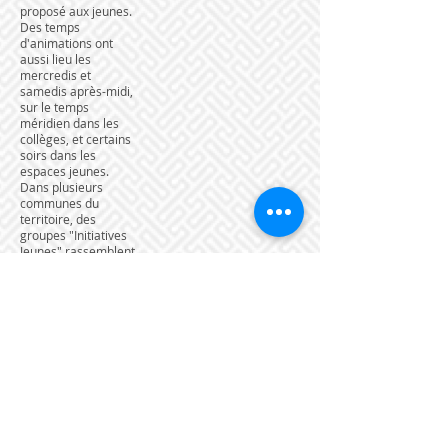
proposé aux jeunes.
Des temps
d'animations ont
aussi lieu les
mercredis et
samedis après-midi,
sur le temps
méridien dans les
collèges, et certains
soirs dans les
espaces jeunes.
Dans plusieurs
communes du
territoire, des
groupes "Initiatives
Jeunes" rassemblent
les adolescents, les
élus et les
animateurs du PAJ
pour monter des
projets sur la
commune.
CONTACT :
Baptiste, animateur
référent du Forum :
06 86 17 21 39
Mardi de 16h30 à